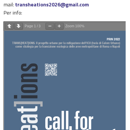
mail:
transheations2026@gmail.com
Per info:
Page
1
/
3
Zoom
100%