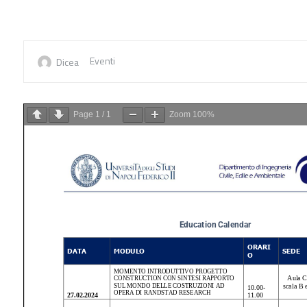
Eventi
Dicea
Page
1
/
1
Zoom
100%