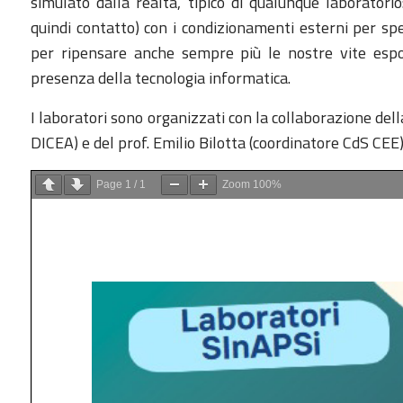
simulato dalla realtà, tipico di qualunque laboratorio
quindi contatto) con i condizionamenti esterni per spe
per ripensare anche sempre più le nostre vite espos
presenza della tecnologia informatica.
I laboratori sono organizzati con la collaborazione del
DICEA) e del prof. Emilio Bilotta (coordinatore CdS CEE)
Page
1
/
1
Zoom
100%