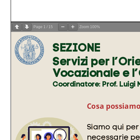
Page
1
/
15
Zoom
100%